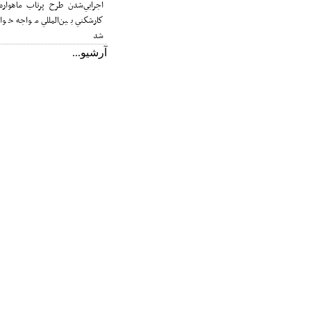
اجرايي‌شدن طرح پرتاب ماهواره با
كارشكني بين‌المللي مواجه خواهد
شد
آرشيو...