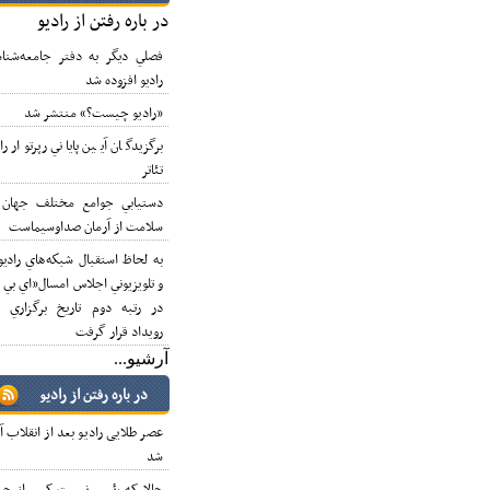
در باره رفتن از رادیو
فصلي ديگر به دفتر جامعه‌شناسي
راديو افزوده شد
«رادیو چیست؟» منتشر شد
برگزيدگان آيين پاياني رپرتوار راديو
تئاتر
دستيابي جوامع مختلف جهان به
سلامت از آرمان صداوسيماست
به لحاظ استقبال شبكه‌هاي راديويي
و تلويزيوني اجلاس امسال«اي بي يو»
در رتبه دوم تاريخ برگزاري اين
رويداد قرار گرفت
آرشيو...
در باره رفتن از رادیو
عصر طلایی رادیو بعد از انقلاب آغاز
شد