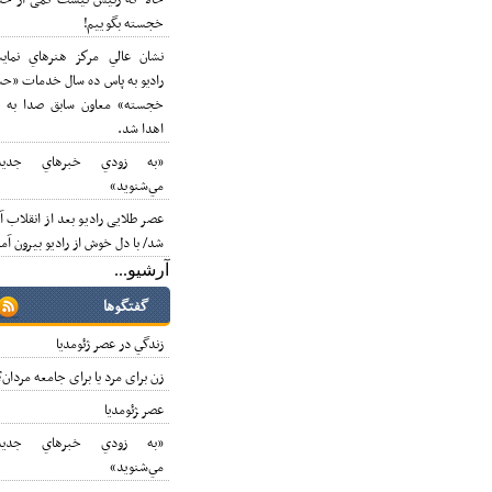
حالا که رئیس نیست کمی از حسن
خجسته بگوییم!
نشان عالي مركز هنرهاي نمايشي
راديو به پاس ده سال خدمات «حسن
خجسته» معاون سابق صدا به وي
اهدا شد.
«به زودي خبرهاي جديدي
مي‌شنويد»
عصر طلایی رادیو بعد از انقلاب آغاز
شد/ با دل خوش از رادیو بیرون آمدم
آرشيو...
گفتگوها
زندگي در عصر ژئومديا
زن برای مرد یا برای جامعه مردان؟
عصر ‍ژئومديا
«به زودي خبرهاي جديدي
مي‌شنويد»